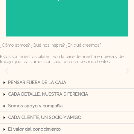
¿Cómo somos? ¿Qué nos inspira? ¿En qué creemos?
Estos son nuestros pilares. Son la base de nuestra empresa y del
trabajo que realizamos con cada uno de nuestros clientes.
Partido Laborista de Santa Lucía
PENSAR FUERA DE LA CAJA
CADA DETALLE, NUESTRA DIFERENCIA
Manifiesto - 2016 - Santa Lucía
Somos apoyo y compañía.
CADA CLIENTE, UN SOCIO Y AMIGO
El valor del conocimiento